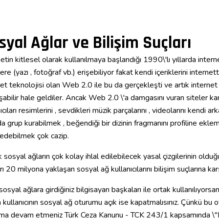
syal Ağlar ve Bilişim Suçları
etin kitlesel olarak kullanılmaya başlandığı 1990\'lı yıllarda interne
lere (yazı , fotoğraf vb.) erişebiliyor fakat kendi içeriklerini intern
et teknolojisi olan Web 2.0 ile bu da gerçekleşti ve artık internet ku
şabilir hale geldiler. Ancak Web 2.0 \'a damgasını vuran siteler k
ıcıları resimlerini , sevdikleri müzik parçalarını , videolarını kendi ark
a grup kurabilmek , beğendiği bir dizinin fragmanını profiline eklem
 edebilmek çok cazip.
 sosyal ağların çok kolay ihlal edilebilecek yasal çizgilerinin oldu
rı 20 milyona yaklaşan sosyal ağ kullanıcılarını bilişim suçlarına ka
osyal ağlara girdiğiniz bilgisayarı başkaları ile ortak kullanılıyors
 kullanıcının sosyal ağ oturumu açık ise kapatmalısınız. Çünkü bu 
ma devam etmeniz Türk Ceza Kanunu - TCK 243/1 kapsamında \"B