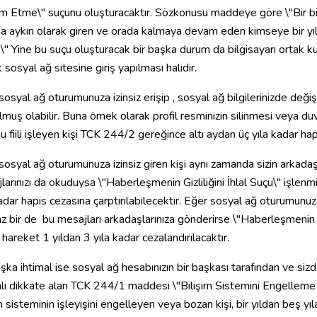
 Etme\" suçunu oluşturacaktır. Sözkonusu maddeye göre \"Bir bili
a aykırı olarak giren ve orada kalmaya devam eden kimseye bir yıl
r.\" Yine bu suçu oluşturacak bir başka durum da bilgisayarı ortak kulla
 sosyal ağ sitesine giriş yapılması halidir.
osyal ağ oturumunuza izinsiz erişip , sosyal ağ bilgilerinizde değişik
muş olabilir. Buna örnek olarak profil resminizin silinmesi veya duva
u fiili işleyen kişi TCK 244/2 gereğince altı aydan üç yıla kadar hapi
sosyal ağ oturumunuza izinsiz giren kişi aynı zamanda sizin arkada
arınızı da okuduysa \"Haberleşmenin Gizliliğini İhlal Suçu\" işlenmiş
adar hapis cezasına çarptırılabilecektir. Eğer sosyal ağ oturumunuza 
z bir de bu mesajları arkadaşlarınıza gönderirse \"Haberleşmenin 
hareket 1 yıldan 3 yıla kadar cezalandırılacaktır.
aşka ihtimal ise sosyal ağ hesabınızın bir başkası tarafından ve sizd
ali dikkate alan TCK 244/1 maddesi \"Bilişim Sistemini Engellem
m sisteminin işleyişini engelleyen veya bozan kişi, bir yıldan beş yıla