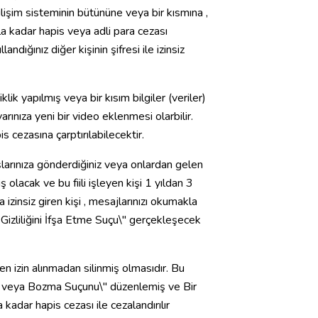
şim sisteminin bütününe veya bir kısmına ,
a kadar hapis veya adli para cezası
ndığınız diğer kişinin şifresi ile izinsiz
lik yapılmış veya bir kısım bilgiler (veriler)
rınıza yeni bir video eklenmesi olarbilir.
s cezasına çarptırılabilecektir.
şlarınıza gönderdiğiniz veya onlardan gelen
 olacak ve bu fiili işleyen kişi 1 yıldan 3
izinsiz giren kişi , mesajlarınızı okumakla
Gizliliğini İfşa Etme Suçu\" gerçekleşecek
en izin alınmadan silinmiş olmasıdır. Bu
e veya Bozma Suçunu\" düzenlemiş ve Bir
 kadar hapis cezası ile cezalandırılır