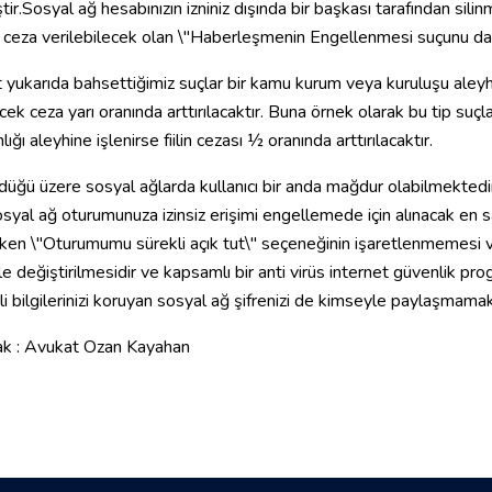
tir.Sosyal ağ hesabınızın izniniz dışında bir başkası tarafından sili
 ceza verilebilecek olan \"Haberleşmenin Engellenmesi suçunu da 
 yukarıda bahsettiğimiz suçlar bir kamu kurum veya kuruluşu aley
cek ceza yarı oranında arttırılacaktır. Buna örnek olarak bu tip suçl
ığı aleyhine işlenirse fiilin cezası ½ oranında arttırılacaktır.
düğü üzere sosyal ağlarda kullanıcı bir anda mağdur olabilmekted
sosyal ağ oturumunuza izinsiz erişimi engellemede için alınacak en s
ken \"Oturumumu sürekli açık tut\" seçeneğinin işaretlenmemesi ve ş
ile değiştirilmesidir ve kapsamlı bir anti virüs internet güvenlik pro
i bilgilerinizi koruyan sosyal ağ şifrenizi de kimseyle paylaşmamak
k :
Avukat Ozan Kayahan