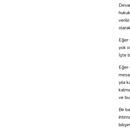
Devam
hukuk
verili
olarak
Eğer s
yok ol
İşte b
Eğer 
mesajl
yıla k
kalma
ve bu 
Bir b
ihtim
bilişi