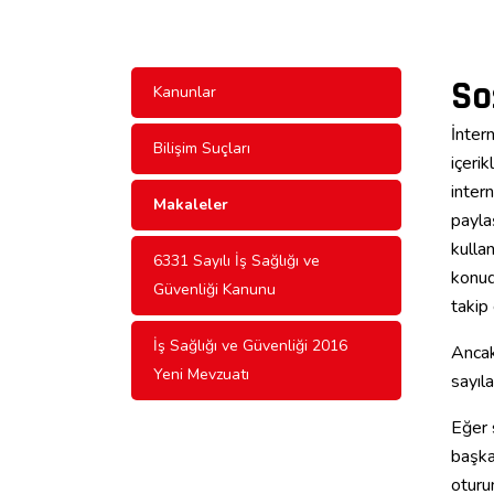
So
Kanunlar
İntern
Bilişim Suçları
içerik
intern
Makaleler
payla
kullan
6331 Sayılı İş Sağlığı ve
konud
Güvenliği Kanunu
takip
İş Sağlığı ve Güvenliği 2016
Ancak
Yeni Mevzuatı
sayıla
Eğer s
başka
oturu