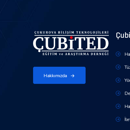
Çub
Ha
Tü
Hakkımızda
Yön
Den
Ha
İle