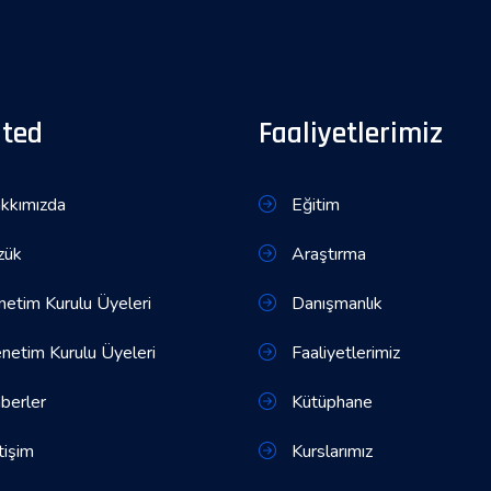
ited
Faaliyetlerimiz
kkımızda
Eğitim
zük
Araştırma
etim Kurulu Üyeleri
Danışmanlık
etim Kurulu Üyeleri
Faaliyetlerimiz
berler
Kütüphane
tişim
Kurslarımız