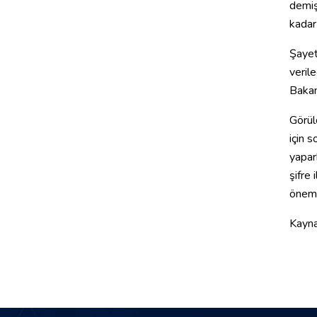
demiş
kadar
Şayet
verile
Bakanl
Görül
için 
yapar
şifre 
öneml
Kayna