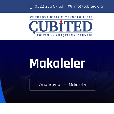
0322 235 57 53
info@cubited.org
Makaleler
Ana Sayfa
>
Makaleler