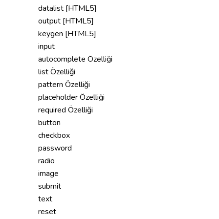
datalist [HTML5]
output [HTML5]
keygen [HTML5]
input
autocomplete Özelliği
list Özelliği
pattern Özelliği
placeholder Özelliği
required Özelliği
button
checkbox
password
radio
image
submit
text
reset