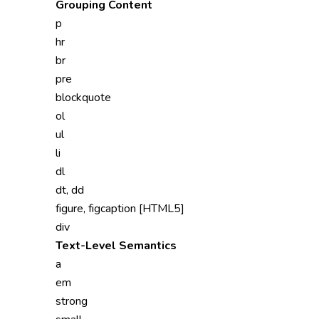
Grouping Content
p
hr
br
pre
blockquote
ol
ul
li
dl
dt, dd
figure, figcaption [HTML5]
div
Text-Level Semantics
a
em
strong