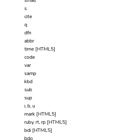
small
s
cite
q
dfn
abbr
time [HTML5]
code
var
samp
kbd
sub
sup
i, b, u
mark [HTML5]
ruby, rt, rp [HTML5]
bdi [HTML5]
bdo