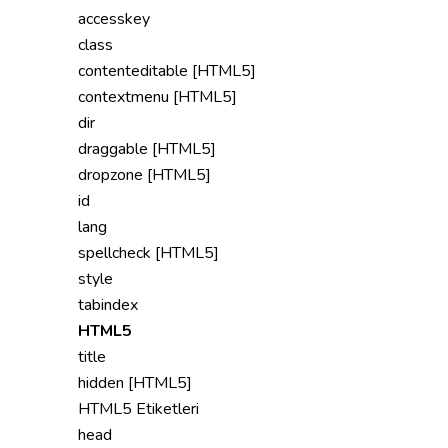
accesskey
class
contenteditable [HTML5]
contextmenu [HTML5]
dir
draggable [HTML5]
dropzone [HTML5]
id
lang
spellcheck [HTML5]
style
tabindex
HTML5
title
hidden [HTML5]
HTML5 Etiketleri
head