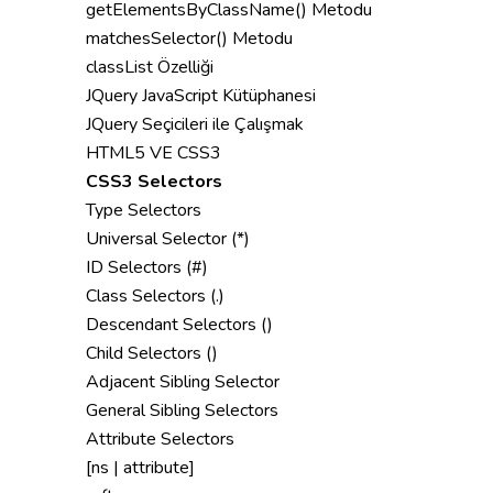
getElementsByClassName() Metodu
matchesSelector() Metodu
classList Özelliği
JQuery JavaScript Kütüphanesi
JQuery Seçicileri ile Çalışmak
HTML5 VE CSS3
CSS3 Selectors
Type Selectors
Universal Selector (*)
ID Selectors (#)
Class Selectors (.)
Descendant Selectors ()
Child Selectors ()
Adjacent Sibling Selector
General Sibling Selectors
Attribute Selectors
[ns | attribute]