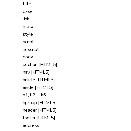
title
base
link
meta
style
script
noscript
body
section [HTML5]
nav [HTML5]
article [HTML5]
aside [HTML5]
h1, h2 … h6
hgroup [HTML5]
header [HTML5]
footer [HTML5]
address