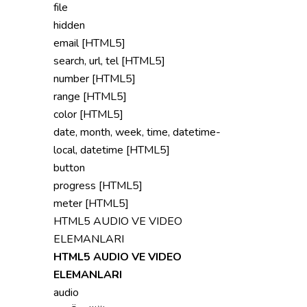
file
hidden
email [HTML5]
search, url, tel [HTML5]
number [HTML5]
range [HTML5]
color [HTML5]
date, month, week, time, datetime-
local, datetime [HTML5]
button
progress [HTML5]
meter [HTML5]
HTML5 AUDIO VE VIDEO
ELEMANLARI
HTML5 AUDIO VE VIDEO
ELEMANLARI
audio