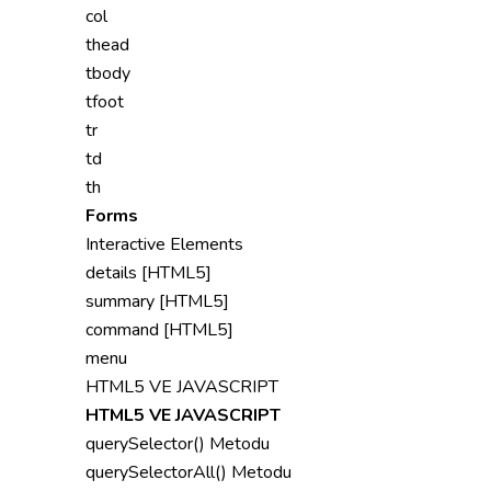
col
thead
tbody
tfoot
tr
td
th
Forms
Interactive Elements
details [HTML5]
summary [HTML5]
command [HTML5]
menu
HTML5 VE JAVASCRIPT
HTML5 VE JAVASCRIPT
querySelector() Metodu
querySelectorAll() Metodu