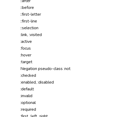
::after
::before
::first-letter
::first-line
::selection
:link, :visited
:active
:focus
:hover
:target
Negation pseudo-class :not
:checked
:enabled, :disabled
:default
:invalid
:optional
:required
:first, :left, :right