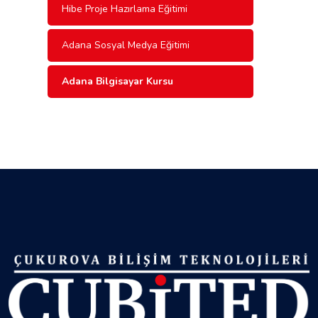
Hibe Proje Hazırlama Eğitimi
Adana Sosyal Medya Eğitimi
Adana Bilgisayar Kursu