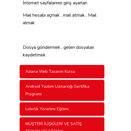
İnternet sayfalarının giriş ayarları
Mail hesabı açmak , mail atmak , Mail
almak
Dosya göndermek , gelen dosyaları
kaydetmek
Adana Web Tasarım Kursu
Android Yazılım Uzmanlığı Sertifika
Programı
Liderlik Yönetimi Eğitimi
MÜŞTERİ İLİŞKİLERİ VE SATIŞ