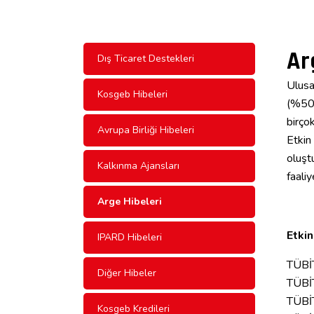
Ar
Dış Ticaret Destekleri
Ulusa
Kosgeb Hibeleri
(%50-
birçok
Avrupa Birliği Hibeleri
Etkin
oluşt
Kalkınma Ajansları
faali
Arge Hibeleri
Etkin
IPARD Hibeleri
TÜBİ
Diğer Hibeler
TÜBİT
TÜBİ
Kosgeb Kredileri