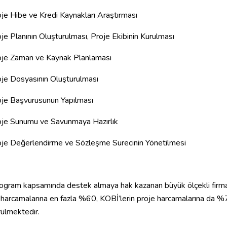
oje Hibe ve Kredi Kaynakları Araştırması
oje Planının Oluşturulması, Proje Ekibinin Kurulması
oje Zaman ve Kaynak Planlaması
oje Dosyasının Oluşturulması
oje Başvurusunun Yapılması
oje Sunumu ve Savunmaya Hazırlık
oje Değerlendirme ve Sözleşme Surecinin Yönetilmesi
ogram kapsamında destek almaya hak kazanan büyük ölçekli firmal
 harcamalarına en fazla %60, KOBİ’lerin proje harcamalarına da 
ülmektedir.