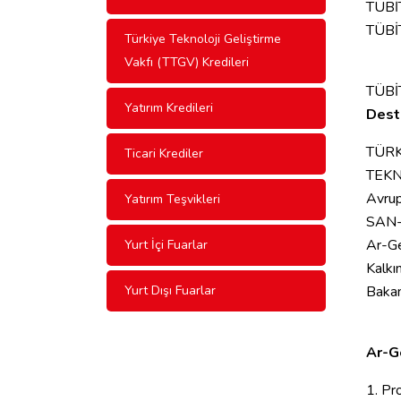
TÜBİT
TÜBİT
Türkiye Teknoloji Geliştirme
Vakfı (TTGV) Kredileri
TÜBİ
Yatırım Kredileri
Dest
TÜRK
Ticari Krediler
TEK
Avrup
Yatırım Teşvikleri
SAN-
Ar-G
Yurt İçi Fuarlar
Kalkı
Yurt Dışı Fuarlar
Bakan
Ar-G
1. Pr