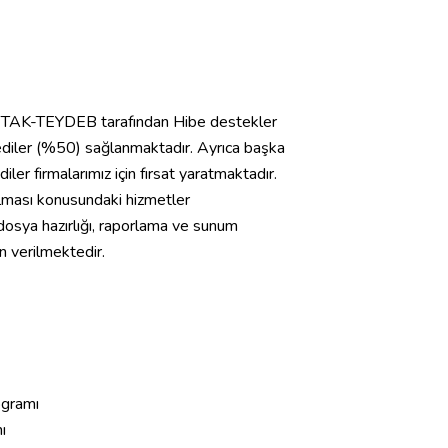
İTAK-TEYDEB tarafından Hibe destekler
rediler (%50) sağlanmaktadır. Ayrıca başka
ler firmalarımız için fırsat yaratmaktadır.
rılması konusundaki hizmetler
dosya hazırlığı, raporlama ve sunum
n verilmektedir.
ogramı
ı