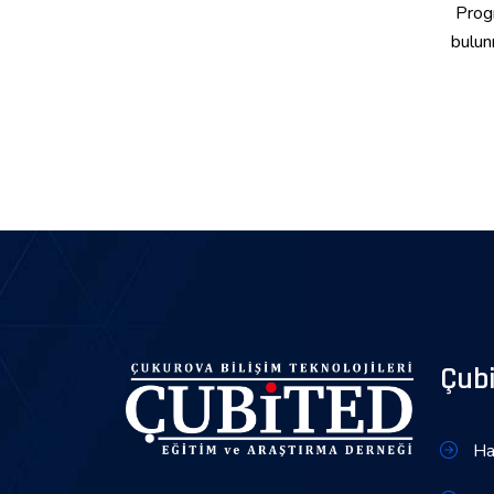
Progr
bulun
Çub
Ha