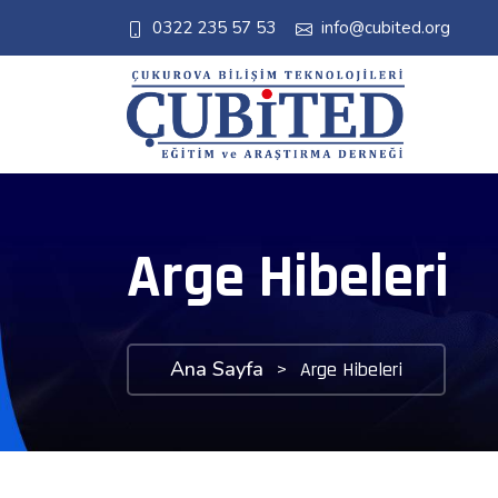
0322 235 57 53
info@cubited.org
Arge Hibeleri
Ana Sayfa
>
Arge Hibeleri