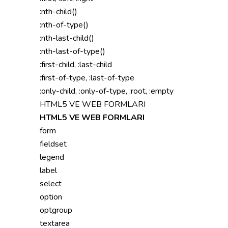
:nth-child()
:nth-of-type()
:nth-last-child()
:nth-last-of-type()
:first-child, :last-child
:first-of-type, :last-of-type
:only-child, :only-of-type, :root, :empty
HTML5 VE WEB FORMLARI
HTML5 VE WEB FORMLARI
form
fieldset
legend
label
select
option
optgroup
textarea