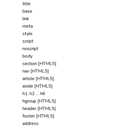
title
base
link
meta
style
script
noscript
body
section [HTML5]
nav [HTML5]
article [HTML5]
aside [HTML5]
h1, h2 … h6
hgroup [HTML5]
header [HTML5]
footer [HTML5]
address