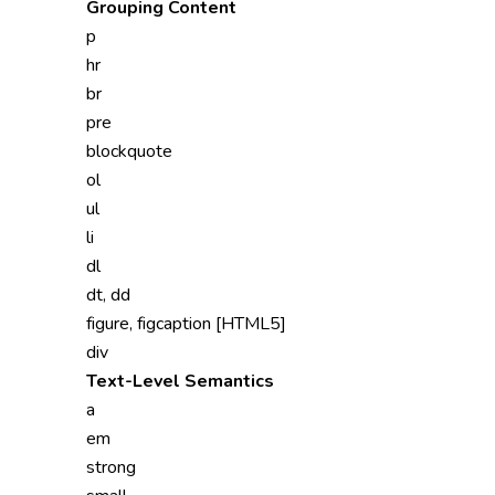
Grouping Content
p
hr
br
pre
blockquote
ol
ul
li
dl
dt, dd
figure, figcaption [HTML5]
div
Text-Level Semantics
a
em
strong