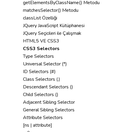
getElementsByClassName() Metodu
matchesSelector() Metodu
classList Özelliği
JQuery JavaScript Kütüphanesi
JQuery Seçicileri ile Çalışmak
HTML5 VE CSS3
CSS3 Selectors
Type Selectors
Universal Selector (*)
ID Selectors (#)
Class Selectors (.)
Descendant Selectors ()
Child Selectors ()
Adjacent Sibling Selector
General Sibling Selectors
Attribute Selectors
[ns | attribute]