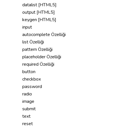
datalist [HTML5]
output [HTML5]
keygen [HTML5]
input
autocomplete Özelliği
list Özelliği
pattern Özelliği
placeholder Özelliği
required Özelliği
button
checkbox
password
radio
image
submit
text
reset