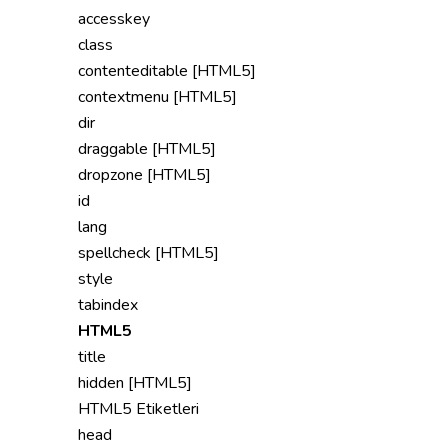
accesskey
class
contenteditable [HTML5]
contextmenu [HTML5]
dir
draggable [HTML5]
dropzone [HTML5]
id
lang
spellcheck [HTML5]
style
tabindex
HTML5
title
hidden [HTML5]
HTML5 Etiketleri
head