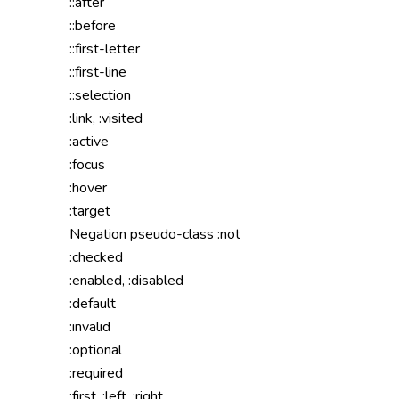
::after
::before
::first-letter
::first-line
::selection
:link, :visited
:active
:focus
:hover
:target
Negation pseudo-class :not
:checked
:enabled, :disabled
:default
:invalid
:optional
:required
:first, :left, :right