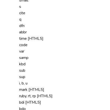
small
s
cite
q
dfn
abbr
time [HTML5]
code
var
samp
kbd
sub
sup
i, b, u
mark [HTML5]
ruby, rt, rp [HTML5]
bdi [HTML5]
bdo