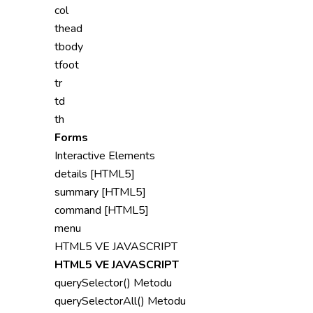
col
thead
tbody
tfoot
tr
td
th
Forms
Interactive Elements
details [HTML5]
summary [HTML5]
command [HTML5]
menu
HTML5 VE JAVASCRIPT
HTML5 VE JAVASCRIPT
querySelector() Metodu
querySelectorAll() Metodu