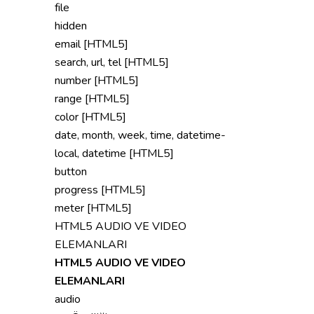
file
hidden
email [HTML5]
search, url, tel [HTML5]
number [HTML5]
range [HTML5]
color [HTML5]
date, month, week, time, datetime-
local, datetime [HTML5]
button
progress [HTML5]
meter [HTML5]
HTML5 AUDIO VE VIDEO
ELEMANLARI
HTML5 AUDIO VE VIDEO
ELEMANLARI
audio