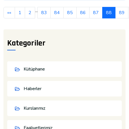
...
««
1
2
83
84
85
86
87
88
89
Kategoriler
Kütüphane
Haberler
Kurslarımız
Faaliyetlerimiz