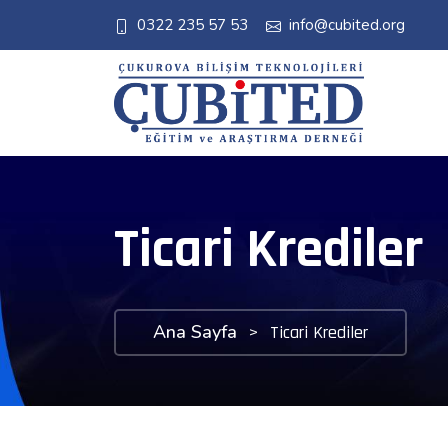
0322 235 57 53
info@cubited.org
Ticari Krediler
Ana Sayfa
>
Ticari Krediler