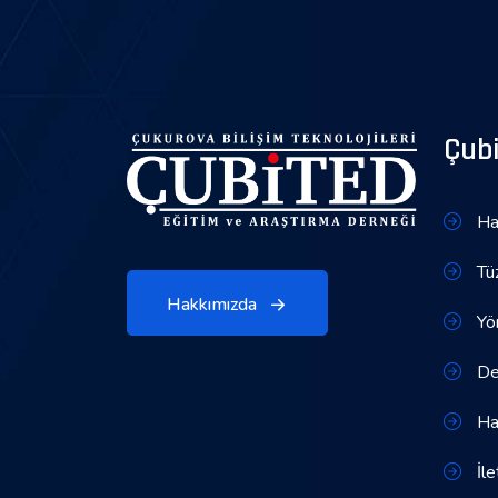
Çub
Ha
Tü
Hakkımızda
Yön
Den
Ha
İle