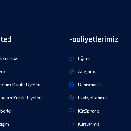
ited
Faaliyetlerimiz
kkımızda
Eğitim
zük
Araştırma
etim Kurulu Üyeleri
Danışmanlık
etim Kurulu Üyeleri
Faaliyetlerimiz
berler
Kütüphane
tişim
Kurslarımız