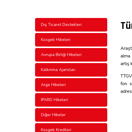
Tü
Dış Ticaret Destekleri
Kosgeb Hibeleri
Araşt
Avrupa Birliği Hibeleri
alma 
artış 
Kalkınma Ajansları
TTGV 
fon s
Arge Hibeleri
adres
IPARD Hibeleri
Diğer Hibeler
Kosgeb Kredileri