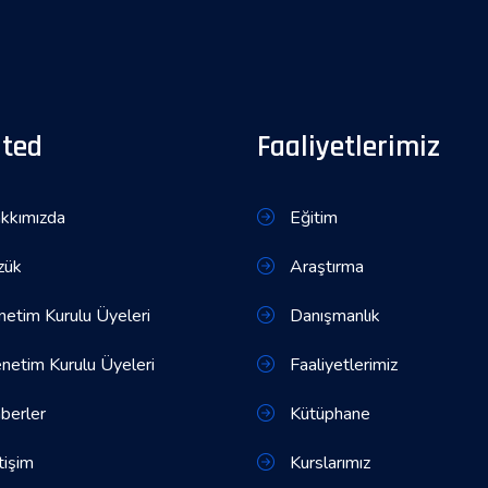
ited
Faaliyetlerimiz
kkımızda
Eğitim
zük
Araştırma
etim Kurulu Üyeleri
Danışmanlık
etim Kurulu Üyeleri
Faaliyetlerimiz
berler
Kütüphane
tişim
Kurslarımız