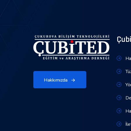
Çub
Ha
Tü
Hakkımızda
Yön
Den
Ha
İle