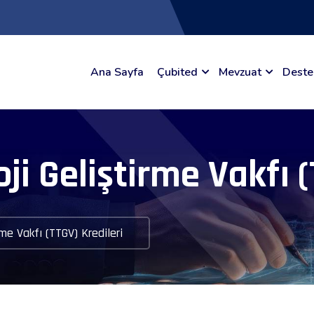
Ana Sayfa
Çubited
Mevzuat
Deste
ji Geliştirme Vakfı (
rme Vakfı (TTGV) Kredileri